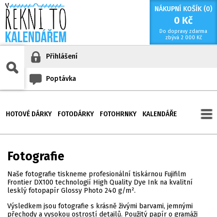
NÁKUPNÍ KOŠÍK (
0
)
0
Kč
Do dopravy zdarma
zbývá
2 000
Kč
Přihlášení
Poptávka
HOTOVÉ DÁRKY
FOTODÁRKY
FOTOHRNKY
KALENDÁŘE
Fotografie
Naše fotografie tiskneme profesionální tiskárnou Fujifilm
Frontier DX100 technologií High Quality Dye Ink na kvalitní
lesklý fotopapír Glossy Photo 240 g/m².
Výsledkem jsou fotografie s krásně živými barvami, jemnými
přechody a vysokou ostrostí detailů. Použitý papír o gramáži